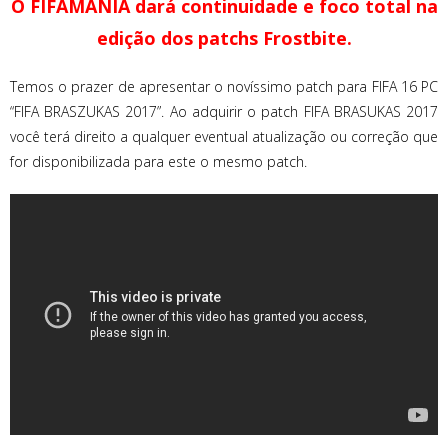
O FIFAMANIA dará continuidade e foco total na
edição dos patchs Frostbite.
Temos o prazer de apresentar o novíssimo patch para FIFA 16 PC
“FIFA BRASZUKAS 2017”. Ao adquirir o patch FIFA BRASUKAS 2017
você terá direito a qualquer eventual atualização ou correção que
for disponibilizada para este o mesmo patch.