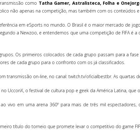
 transmissão como
Tatha Gamer, Astralisteca, Folha e OneJorg
úblico não apenas na competição, mas também com os conteúdos e 
ferência em eSports no mundo. O Brasil é o maior mercado de jogos
segundo a Newzoo, e entendemos que uma competição de FIFA é a op
grupos. Os primeiros colocados de cada grupo passam para a fase 
dores de cada grupo para o confronto com os já classificados.
 transmissão on-line, no canal: twitch.tv/oficialbestbr. As quartas d
e no UcconX, o festival de cultura pop e geek da América Latina, que
, ao vivo em uma arena 360º para mais de três mil espectadores, 
rimeiro título do torneio que promete levar o competitivo do game FI