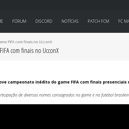
ME
FÓRUM
DISCORD
NOTÍCIAS
PATCH FCM
FC M
me FIFA com finais no UcconX
IFA com finais no UcconX
ve campeonato inédito do game FIFA com finais presenciais
articipação de diversos nomes consagrados no game e no futebol brasileir