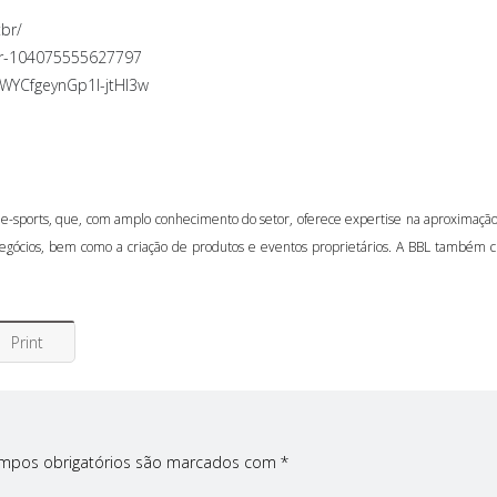
tbr/
br-104075555627797
WYCfgeynGp1I-jtHI3w
-sports, que, com amplo conhecimento do setor, oferece expertise na aproximação
negócios, bem como a criação de produtos e eventos proprietários. A BBL também cri
Print
mpos obrigatórios são marcados com
*