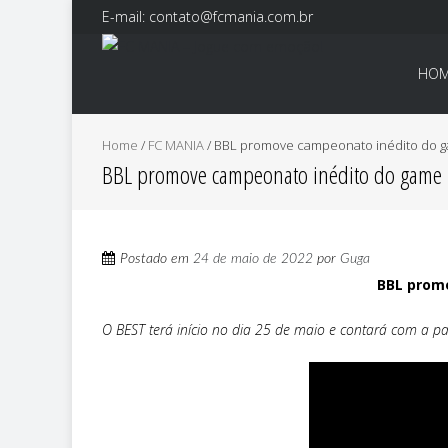
E-mail: contato@fcmania.com.br
HO
Home
/
FC MANIA
/
BBL promove campeonato inédito do ga
BBL promove campeonato inédito do game F
Postado em
24 de maio de 2022
por
Guga
BBL promo
O BEST terá início no dia 25 de maio e contará com a p