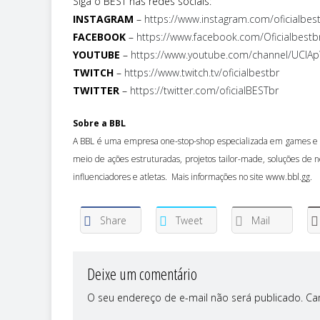
Siga o BEST nas redes sociais:
INSTAGRAM
–
https://www.instagram.com/oficialbes
FACEBOOK
–
https://www.facebook.com/Oficialbest
YOUTUBE
–
https://www.youtube.com/channel/UCIAp
TWITCH
–
https://www.twitch.tv/oficialbestbr
TWITTER
–
https://twitter.com/oficialBESTbr
Sobre a BBL
A BBL é uma empresa one-stop-shop especializada em games e e
meio de ações estruturadas, projetos tailor-made, soluções de 
influenciadores e atletas. Mais informações no site www.bbl.gg.
Share
Tweet
Mail
Deixe um comentário
O seu endereço de e-mail não será publicado.
Ca