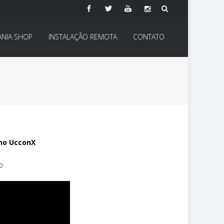
ANIA SHOP
INSTALAÇÃO REMOTA
CONTATO
 no UcconX
o