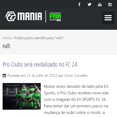
Home
/
Publicações identificadas "eafc"
eafc
Pro Clubs será revitalizado no FC 24
Postado em
21 de julho de 2023
por
Denis Carvalho
Muitas vezes deixado de lado pela EA
Sports, o Pro Clubs recebeu nova vida
com a chegada do EA SPORTS FC 24.
Para tentar dar um primeiro passo na
mudança de visão sobre o modo, a