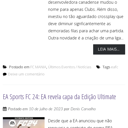
desenvovledora canadense mudou o
nome para apenas Clubs. Além disso,
investiu no tão aguardado crossplay que
deve diminuir signficantemente as
demoradas filas para achar uma partida.
Outra novidade é a criação de uma liga...
LEIA MAIS...
Postado em
FC MANIA
,
Últimos Eventos / Notícias
Tags
eafc
Deixe um comentário
EA Sports FC 24: EA revela capa da Edição Ultimate
Postado em
10 de julho de 2023
por
Denis Carvalho
Desde que a EA anunciou que não
renovaria o contrato do nome FIFA,